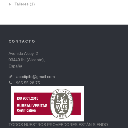
Talleres
(1)
CONTACTO
Avenida Alcoy, 2
03440 Ibi (Alicante),
España
acodipibi@gmail.com
965 55 28 75
TODOS NUESTROS PROVEEDORES ESTÁN SIENDO