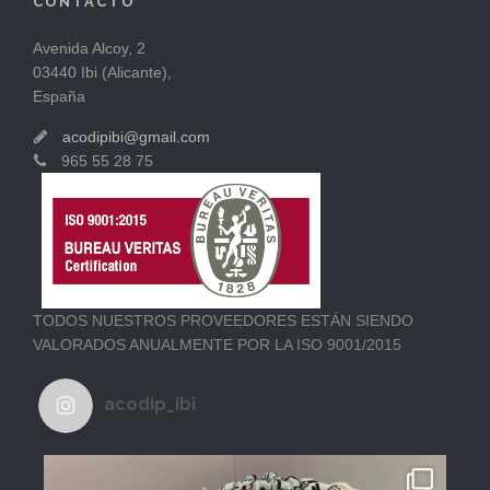
CONTACTO
Avenida Alcoy, 2
03440 Ibi (Alicante),
España
acodipibi@gmail.com
965 55 28 75
TODOS NUESTROS PROVEEDORES ESTÁN SIENDO
VALORADOS ANUALMENTE POR LA ISO 9001/2015
acodip_ibi