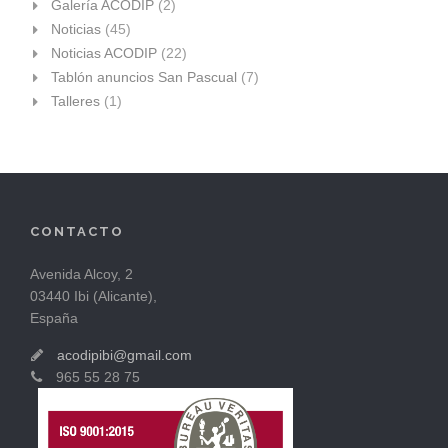
Galería ACODIP
(2)
Noticias
(45)
Noticias ACODIP
(22)
Tablón anuncios San Pascual
(7)
Talleres
(1)
CONTACTO
Avenida Alcoy, 2
03440 Ibi (Alicante),
España
acodipibi@gmail.com
965 55 28 75