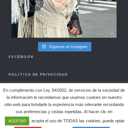
Síguenos en Instagram
FACEBOOK
POLÍTICA DE PRIVACIDAD
Política de Cookies
En cumplimiento con Ley 34/2002, de servicios de la sociedad de
Condiciones de Uso
la información te recordamos que usamos cookies en nuestro
sitio web para brindarle la experiencia más relevante recordando
Política de privacidad
sus preferencias y visitas repetidas. Al hacer clic en
Clausulas Legales
, acepta el uso de TODAS las cookies, puede optar
ACEPTAR