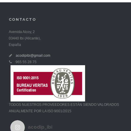
CONTACTO
Avenida Alcoy, 2
03440 Ibi (Alicante),
España
acodipibi@gmail.com
965 55 28 75
TODOS NUESTROS PROVEEDORES ESTÁN SIENDO VALORADOS
ANUALMENTE POR LA ISO 9001/2015
acodip_ibi