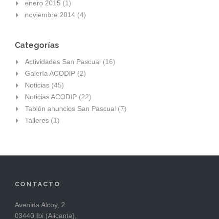
enero 2015
(1)
noviembre 2014
(4)
Categorías
Actividades San Pascual
(16)
Galería ACODIP
(2)
Noticias
(45)
Noticias ACODIP
(22)
Tablón anuncios San Pascual
(7)
Talleres
(1)
CONTACTO
Avenida Alcoy, 2
03440 Ibi (Alicante),