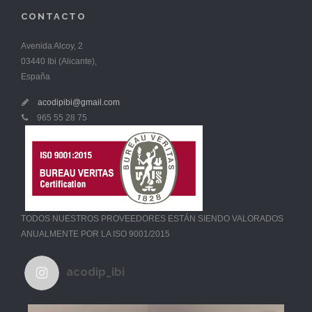
CONTACTO
Avenida Alcoy, 2
03440 Ibi (Alicante),
España
acodipibi@gmail.com
965 55 28 75
TODOS NUESTROS PROVEEDORES ESTÁN SIENDO VALORADOS
ANUALMENTE POR LA ISO 9001/2015
acodip_ibi